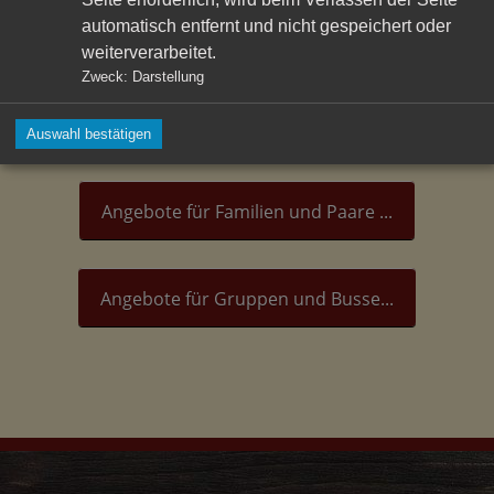
Landhotel Weingarten,
automatisch entfernt und nicht gespeichert oder
Ihr Ferien- und Urlaubshotel im schönen Bayerischen
weiterverarbeitet.
Wald
.
Zweck
:
Darstellung
Sie finden uns zwischen Straubing und Sankt Englmar,
direkt am Goldsteigwanderweg
.
Auswahl bestätigen
Angebote für Familien und Paare ...
Angebote für Gruppen und Busse...